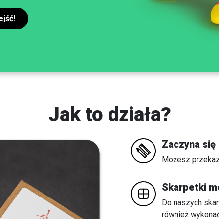
jść!
Jak to działa?
Zaczyna się
Możesz przekaza
Skarpetki m
Do naszych ska
również wykona