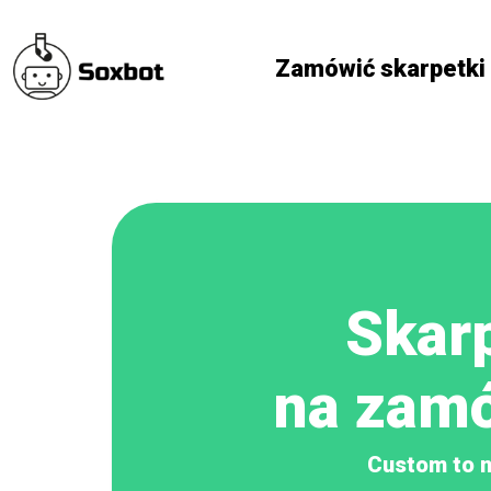
Zamówić skarpetki
Skar
na zam
Custom to n