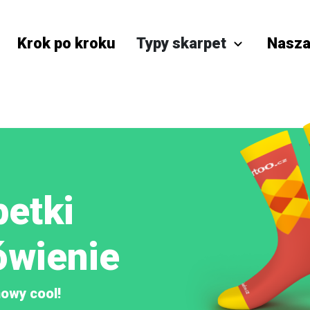
Typy skarpet
Krok po kroku
Nasza
petki
ówienie
owy cool!