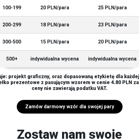
100-199
20 PLN/para
25 PLN/para
200-299
18 PLN/para
23 PLN/para
300-500
15 PLN/para
20 PLN/para
500+
indywidualna wycena
indywidualna wycena
e: projekt graficzny, oraz dopasowaną etykietę dla każde
łko prezentowe z pasującym wzorem w cenie 4.80 PLN za
ceny nie zawierają podatku VAT.
Zamów darmowy wzór dla swojej pary
Zostaw nam swoje